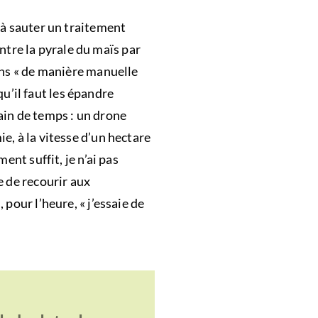
 à sauter un traitement
ontre la pyrale du maïs par
ans « de manière manuelle
qu’il faut les épandre
gain de temps : un drone
e, à la vitesse d’un hectare
ent suffit, je n’ai pas
e de recourir aux
pour l’heure, « j’essaie de