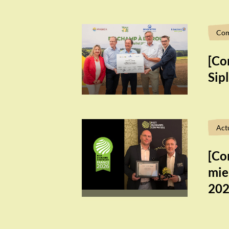
Com
[Co
Sip
Act
[Co
mie
20