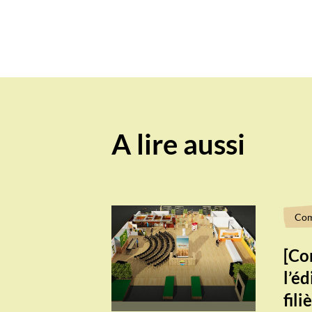
A lire aussi
Com
[Co
l’é
fil