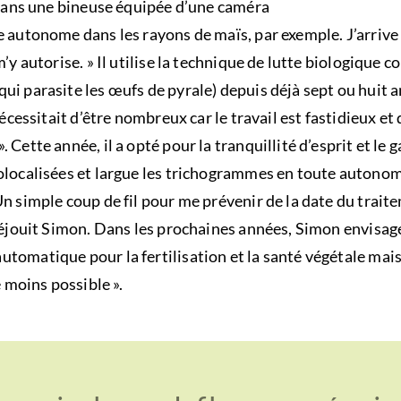
i dans une bineuse équipée d’une caméra
e autonome dans les rayons de maïs, par exemple. J’arrive
’y autorise. » Il utilise la technique de lutte biologique c
ui parasite les œufs de pyrale) depuis déjà sept ou huit 
nécessitait d’être nombreux car le travail est fastidieux et 
 Cette année, il a opté pour la tranquillité d’esprit et le 
olocalisées et largue les trichogrammes en toute autonomi
n simple coup de fil pour me prévenir de la date du traitem
 réjouit Simon. Dans les prochaines années, Simon envisag
omatique pour la fertilisation et la santé végétale mais, 
e moins possible ».