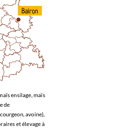
maïs ensilage, maïs
ge de
courgeon, avoine),
raires et élevage à