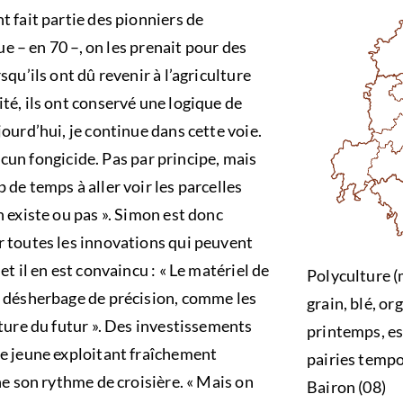
t fait partie des pionniers de
que – en 70 –, on les prenait pour des
squ’ils ont dû revenir à l’agriculture
té, ils ont conservé une logique de
ourd’hui, je continue dans cette voie.
 aucun fongicide. Pas par principe, mais
de temps à aller voir les parcelles
n existe ou pas ». Simon est donc
r toutes les innovations qui peuvent
et il en est convaincu : « Le matériel de
Polyculture (
e désherbage de précision, comme les
grain, blé, or
lture du futur ». Des investissements
printemps, es
ce jeune exploitant fraîchement
pairies tempo
he son rythme de croisière. « Mais on
Bairon (08)