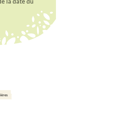
de la date du
ières