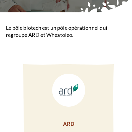
+
/'.
This
shortcut
Le pôle biotech est un pôle opérationnel qui
activates
regroupe ARD et Wheatoleo.
the
screen
reader
to
help
you
navigate
and
interact
with
the
content.
ARD