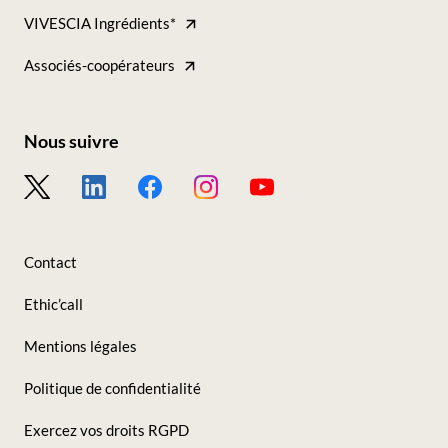
VIVESCIA Ingrédients*
Tous
nos
Associés-coopérateurs
sites
Nous suivre
Footer
-
Nous
Contact
suivre
Ethic’call
Mentions légales
Politique de confidentialité
Exercez vos droits RGPD