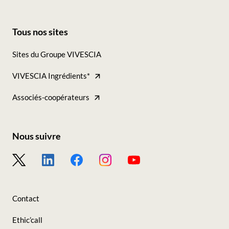
Tous nos sites
Footer
Sites du Groupe VIVESCIA
-
VIVESCIA Ingrédients*
Tous
nos
Associés-coopérateurs
sites
Nous suivre
Footer
-
Nous
Contact
suivre
Ethic’call