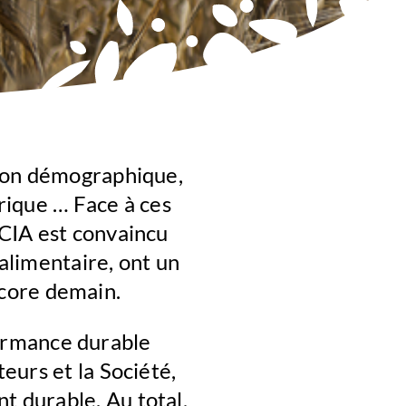
sion démographique,
rique … Face à ces
SCIA est convaincu
oalimentaire, ont un
encore demain.
rformance durable
eurs et la Société,
 durable. Au total,