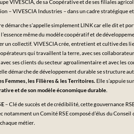
upe VIVESCIA, de sa Coopérative et de ses filiales agricol
ion – VIVESCIA Industries – dans un cadre stratégique e
re démarche s'appelle simplement LINK car elle dit et port
st l’essence même du modèle coopératif et de développeme
un collectif. VIVESCIA crée, entretient et cultive des lie
oopérateurs qui travaillent la terre, avec ses collaborateu
t, avec ses clients du secteur agroalimentaire et avec les
elle démarche de développement durable se structure au
s Femmes, les Filières & les Territoires.
Elle s’appuie su
ative et de son modèle économique durable
.
SE
– Clé de succès et de crédibilité, cette gouvernance RSE
vec notamment un Comité RSE composé d’élus du Conseil d
 chaque métier.