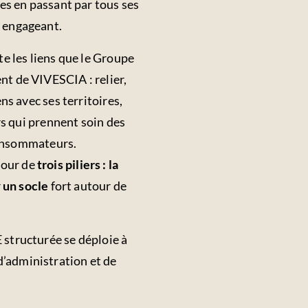
es en passant par tous ses
t engageant.
e les liens que le Groupe
nt de VIVESCIA : relier,
ns avec ses territoires,
rs qui prennent soin des
 consommateurs.
tour de
trois piliers : la
r
un socle
fort autour de
 structurée se déploie à
’administration et de