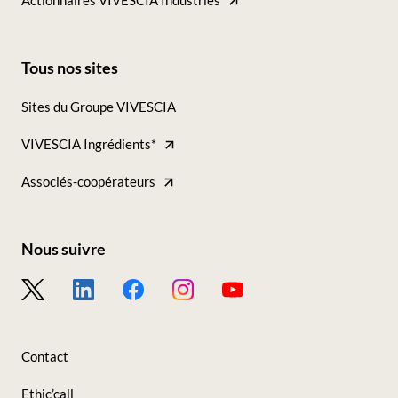
Actionnaires VIVESCIA Industries
Tous nos sites
Footer
Sites du Groupe VIVESCIA
-
VIVESCIA Ingrédients*
Tous
nos
Associés-coopérateurs
sites
Nous suivre
Footer
-
Nous
Contact
suivre
Ethic’call