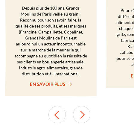
Depuis plus de 100 ans, Grands
Pour r
Moulins de Paris veille au grain !
différent
Reconnu pour son savoir-faire, la
alimentai
qualité de ses produits, et ses marques
chaque p
(Francine, Campaillette, Copaline),
gritz, sem
Grands Moulins de Paris est
fabrica
aujourd’hui un acteur incontournable
Kal
sur le marché de la meunerie qui
collabo
accompagne au quotidien la réussite de
pour séle
ses clients en boulangerie artisanale,
a
industrie agro-alimentaire, grande
distribution et à l’international.
E
EN SAVOIR PLUS