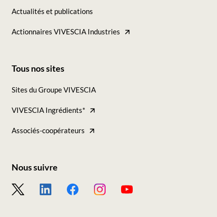
Actualités et publications
Actionnaires VIVESCIA Industries
Tous nos sites
Footer
Sites du Groupe VIVESCIA
-
VIVESCIA Ingrédients*
Tous
nos
Associés-coopérateurs
sites
Nous suivre
Footer
-
Nous