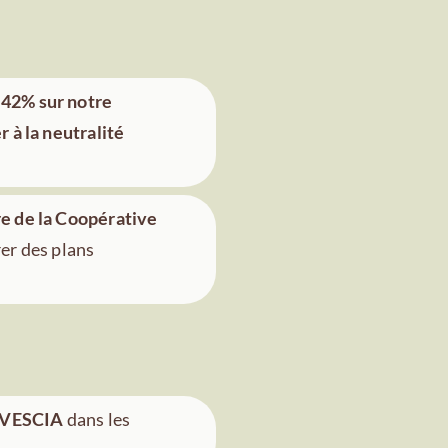
 42% sur notre
r à la neutralité
re de la Coopérative
rer des plans
VIVESCIA
dans les