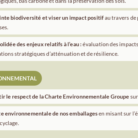
giques, bas carbone et dans la préservation des sols.
nte biodiversité et viser un impact positif
au travers de 
ses.
lidée des enjeux relatifs à l’eau :
évaluation des impacts
ations stratégiques d’atténuation et de résilience.
ONNEMENTAL
tir le respect de la Charte Environnementale Groupe
sur
te environnementale de nos emballages
en misant sur l’
cyclage.