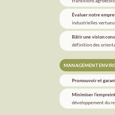
transitions agroécolo
Évaluer notre emprei
industrielles vertueu
Bâtir une vision conso
définition des orient
MANAGEMENT ENVIR
Promouvoir et garan
Minimiser l’emprein
développement du re