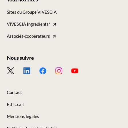
Footer
Sites du Groupe VIVESCIA
-
VIVESCIA Ingrédients*
Tous
nos
Associés-coopérateurs
sites
Nous suivre
Footer
-
Nous
Contact
suivre
Ethic’call
Mentions légales