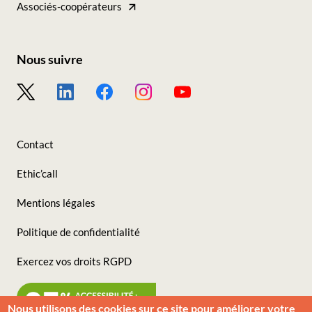
nos
Associés-coopérateurs
sites
Nous suivre
Footer
-
Nous
Contact
suivre
Ethic’call
Mentions légales
Politique de confidentialité
Exercez vos droits RGPD
Nous utilisons des cookies sur ce site pour améliorer votre