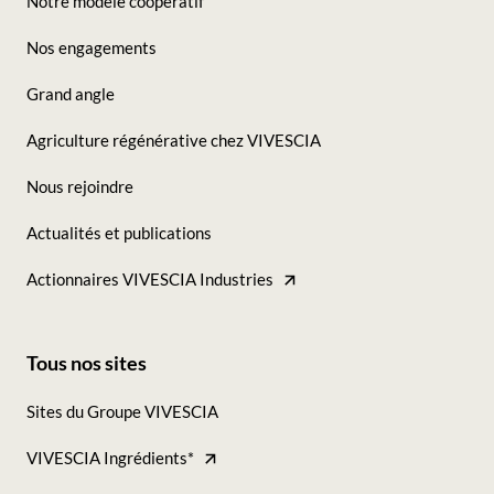
Notre modèle coopératif
Footer
Nos engagements
-
Grand angle
Seconde
Agriculture régénérative chez VIVESCIA
colonne
Nous rejoindre
Actualités et publications
Actionnaires VIVESCIA Industries
Tous nos sites
Footer
Sites du Groupe VIVESCIA
-
VIVESCIA Ingrédients*
Tous