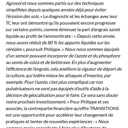
Agrosol et nous sommes partis sur des techniques
simplifiées depuis quelques années déjà pour éviter
l’érosion des sols.
» Le diagnostic et les échanges avec leur
TC leur ont démontré qu’ils pouvaient encore progresser
sur certains points, comme diminuer la part d’engrais azoté
liquide au profit de l’ammonitrate : «
Depuis cette année,
nous avons réduit de 80 % les apports liquides sur les
céréales
», poursuit Philippe. «
Nous nous sommes équipés
d’un semoir pouvant incorporer de l’azote et du phosphore
au semis de colza et de betterave. En plus d’augmenter
l’efficience de l’engrais, cela améliore la vigueur de départ de
la culture, qui tolère mieux les attaques d’insectes, par
exemple. Pour l’azote, c’est plus compliqué car nos
pulvérisateurs ne sont pas équipés d’outils d’aide à la
décision de géocalisation pour le faire. Ce sera sans doute
notre prochain investissement.
» Pour Philippe et ses
associés, la contrepartie financière qu’offre TRANSITIONS
est une opportunité pour accélérer leur changement de
pratiques et tenter de nouvelles expériences : «
Nous
sommes moins regardants à faire plus d’hectares de