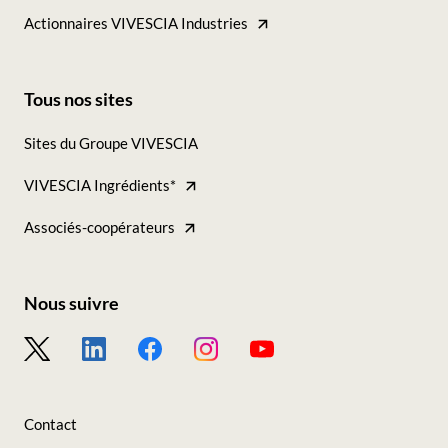
Actionnaires VIVESCIA Industries
Tous nos sites
Footer
Sites du Groupe VIVESCIA
-
VIVESCIA Ingrédients*
Tous
nos
Associés-coopérateurs
sites
Nous suivre
Footer
-
Nous
Contact
suivre