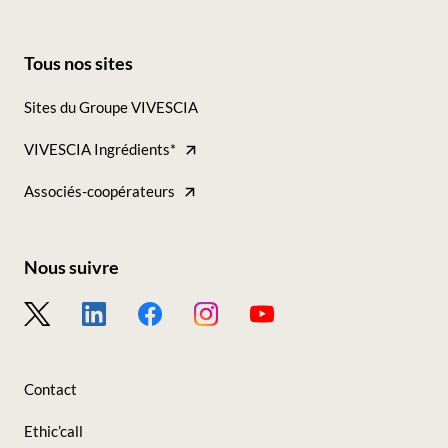
Tous nos sites
Footer
Sites du Groupe VIVESCIA
-
VIVESCIA Ingrédients*
Tous
nos
Associés-coopérateurs
sites
Nous suivre
Footer
-
Nous
Contact
suivre
Ethic’call