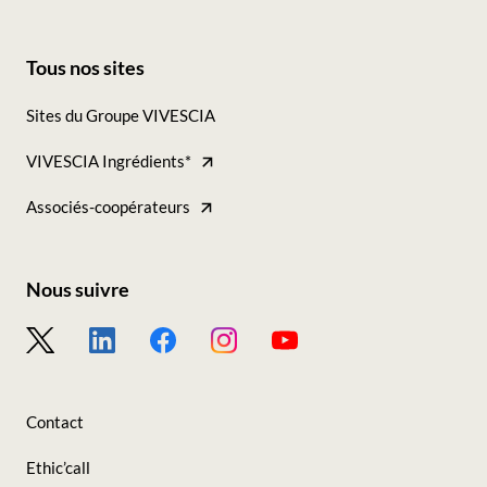
Tous nos sites
Footer
Sites du Groupe VIVESCIA
-
VIVESCIA Ingrédients*
Tous
nos
Associés-coopérateurs
sites
Nous suivre
Footer
-
Nous
Contact
suivre
Ethic’call