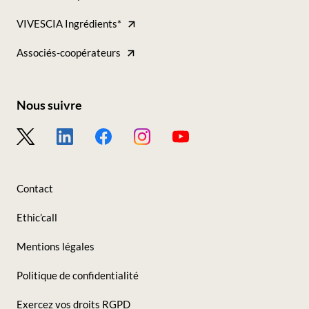
-
VIVESCIA Ingrédients*
Tous
nos
Associés-coopérateurs
sites
Nous suivre
Footer
-
Nous
Contact
suivre
Ethic’call
Mentions légales
Politique de confidentialité
Exercez vos droits RGPD