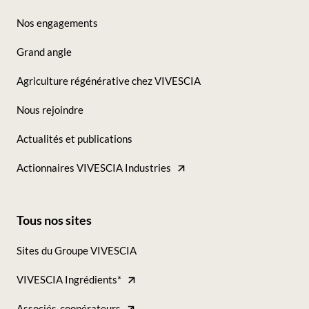
Footer
Nos engagements
-
Grand angle
Seconde
Agriculture régénérative chez VIVESCIA
colonne
Nous rejoindre
Actualités et publications
Actionnaires VIVESCIA Industries
Tous nos sites
Footer
Sites du Groupe VIVESCIA
-
VIVESCIA Ingrédients*
Tous
Associés-coopérateurs