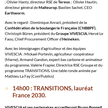
; Olivier Hantz, directeur RSE de
Tereos
; Olivier Hautin,
directeur général de
Malteurop
, Bastien Sachet, CEO
Earthworm
.
Avec le regard : Dominique Anract, président de la
Confédération de la boulangerie Française (CNBBPF)
,
Christoph Büren, président du
Groupe VIVESCIA
, Hervé Le
Faou, Chief Procurement Officer d’
Heineken
.
Avec les témoignages d’agriculteur et des équipes
VIVESCIA : Mickael Portevin, agriculteur-coopérateur
(Marne), Armand Gandon, expert bas carbone et animateur
du programme, Valérie Frapier, Directrice RSE Groupe et du
programme TRANSITIONS. Une table ronde animée par
Mathieu La Fay (Com’Publics)
14h00 : TRANSITIONS, lauréat
France 2030.
VIVESCIA et ses partenaires accueilleront Bruno Bonnell,