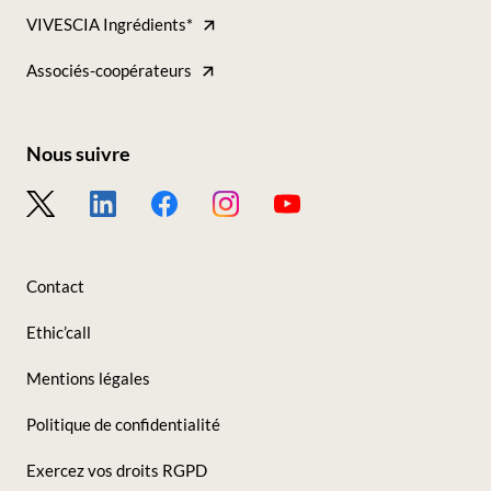
VIVESCIA Ingrédients*
Tous
nos
Associés-coopérateurs
sites
Nous suivre
Footer
-
Nous
Contact
suivre
Ethic’call
Mentions légales
Politique de confidentialité
Exercez vos droits RGPD