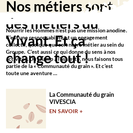
Nos métiers sont
des métiers du
Nourrir les Hommes n’est pas une mission anodine.
Vivant. Et ça
C’est une responsabilité et un engagement
collectif, quelque que soit notre métier au sein du
Groupe. C’est aussi ce qui donne du sens à nos
change tout !
activités. Du champ à l’assiette, nous faisons tous
partie de la « Communauté du grain ». Et c’est
toute une aventure …
La Communauté du grain
VIVESCIA
EN SAVOIR +