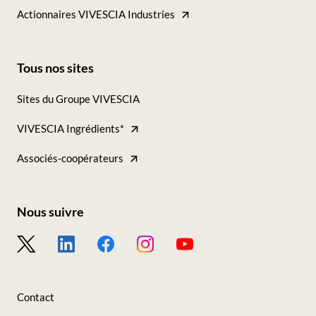
Actionnaires VIVESCIA Industries
Tous nos sites
Footer
Sites du Groupe VIVESCIA
-
VIVESCIA Ingrédients*
Tous
nos
Associés-coopérateurs
sites
Nous suivre
Footer
-
Nous
Contact
suivre