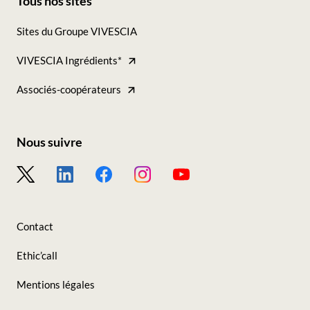
Tous nos sites
Footer
Sites du Groupe VIVESCIA
-
VIVESCIA Ingrédients*
Tous
nos
Associés-coopérateurs
sites
Nous suivre
Footer
-
Nous
Contact
suivre
Ethic’call
Mentions légales