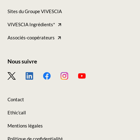
Footer
Sites du Groupe VIVESCIA
-
VIVESCIA Ingrédients*
Tous
nos
Associés-coopérateurs
sites
Nous suivre
Footer
-
Nous
Contact
suivre
Ethic’call
Mentions légales
Politique de confidentialité