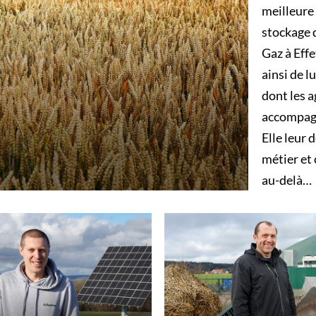
meilleure 
stockage 
Gaz à Effe
ainsi de l
dont les a
accompagn
Elle leur 
métier et 
au-delà…